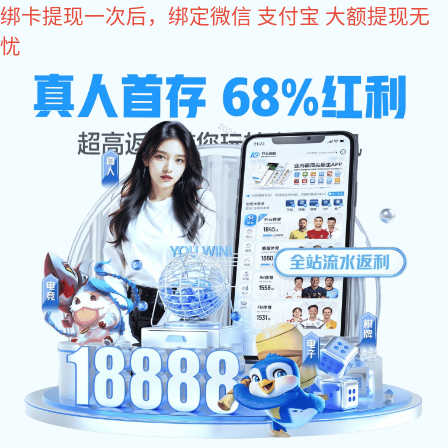
好博体育
好博体育
关于好博体育
好博体育
厂房设备
公司简介
好博体育: 好博体
公司架构
产品中心
育
好博体育 资讯
发展历程
好博体育: 公司认
员工风采
人力资源
证
合作伙伴
客户来访
视频展示